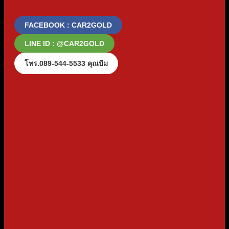
FACEBOOK : CAR2GOLD
LINE ID : @CAR2GOLD
โทร.089-544-5533 คุณบีม