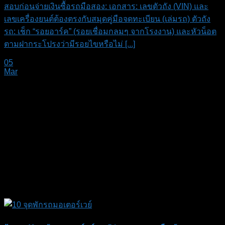
สอบก่อนจ่ายเงินซื้อรถมือสอง: เอกสาร: เลขตัวถัง (VIN) และ
เลขเครื่องยนต์ต้องตรงกับสมุดคู่มือจดทะเบียน (เล่มรถ) ตัวถัง
รถ: เช็ก “รอยอาร์ค” (รอยเชื่อมกลมๆ จากโรงงาน) และหัวน็อต
ตามฝากระโปรงว่ามีรอยไขหรือไม่ [...]
05
Mar