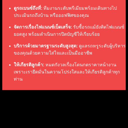
ดูรถเบนซ์ถึงที่:
ทีมงานระดับพรีเมียมพร้อมเดินทางไป
ประเมินรถถึงบ้าน หรือออฟฟิศของคุณ
จัดการเรื่องไฟแนนซ์เบ็ดเสร็จ:
รับซื้อรถแม้ยังติดไฟแนนซ์
ยอดสูง พร้อมดำเนินการปิดบัญชีให้เรียบร้อย
บริการด้วยมาตรฐานระดับสูงสุด:
ดูแลรถหรูระดับผู้บริหาร
ของคุณด้วยความใส่ใจและเป็นมืออาชีพ
ให้เกียรติลูกค้า:
หมดกังวลเรื่องโดนกดราคาหน้างาน
เพราะเรายึดมั่นในความโปร่งใสและให้เกียรติลูกค้าทุก
ท่าน
บริการรับซื้อรถ ด้วยความซื่อสัตย์
ขอบคุณที่ไว้วางใจขายรถให้กับเรานะครับ! บริการรับซื้อรถมือ