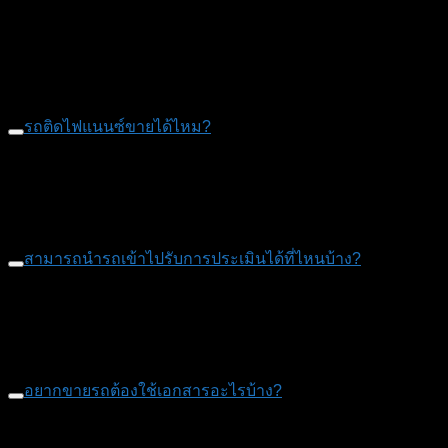
คำถามที่พบบ่อย
รถติดไฟแนนซ์ขายได้ไหม?
ขายได้ครับ เรารับซื้อรถติดไฟแนนซ์ เรารับปิดให้ หรือหากคุณมี
ปัญหาต้องการปรึกษาเราก็ยินดีให้คำปรึกษาฟรีครับ
สามารถแอดไลน์ @CAR2GOLD หรือ โทร.089-544-5533
สามารถนำรถเข้าไปรับการประเมินได้ที่ไหนบ้าง?
เบื้องต้นสามารถส่งภาพรถเข้ามาที่ไลน์ @CAR2GOLD เพื่อให้
เราประเมินราคาเบื้องต้น หรือนัดหมายเรามีทีมงานเข้าไปดูถึง
สถานที่ที่คุณสะดวก
อยากขายรถต้องใช้เอกสารอะไรบ้าง?
เล่มทะเบียนรถ/สำเนาทะเบียนรถ