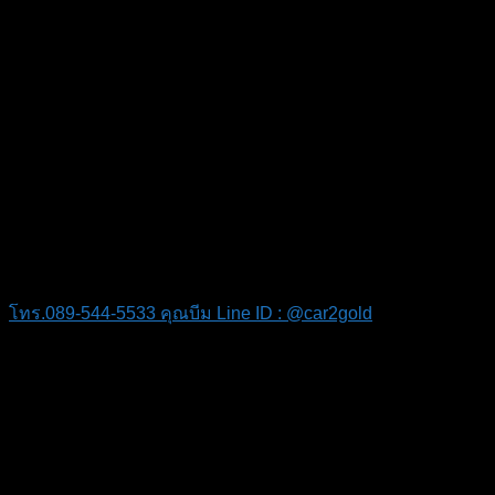
รับซื้อรถ benz ราคาดี
จ่ายสดถึงหน้าบ้าน
รับซื้อรถ benz
ทุกรุ่น ยังผ่อนไม่หมด ก็ขายได้
รับซื้อรถเบนซ์มือสอง
ให้ราคาสูงมากๆ
ยินดีให้คำปรึกษาฟรี !!
โทร.089-544-5533 คุณบีม
Line ID : @car2gold
รับซื้อรถเบนซ์เก่า ทุกรุ่น